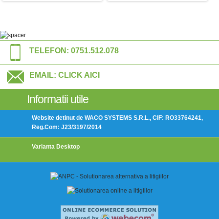
TELEFON:
0751.512.078
EMAIL:
CLICK AICI
Informatii utile
Website detinut de WACO SYSTEMS S.R.L., CIF: RO33764241,
Reg.Com: J23/3197/2014
Varianta Desktop