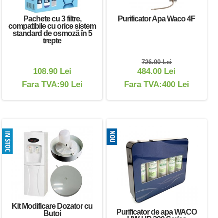
Pachete cu 3 filtre,
Purificator Apa Waco 4F
compatibile cu orice sistem
standard de osmoză în 5
trepte
726.00 Lei
108.90 Lei
484.00 Lei
Fara TVA:90 Lei
Fara TVA:400 Lei
Kit Modificare Dozator cu
Purificator de apa WACO
Butoi