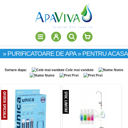
» PURIFICATOARE DE APA » PENTRU ACASA
Sortare dupa:
Cele mai vandute
Nume
Nume
Pret
Pret